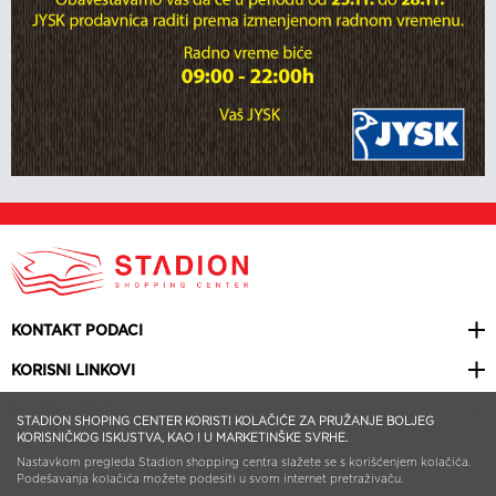
KONTAKT PODACI
KORISNI LINKOVI
NEWSLETTER
STADION SHOPING CENTER KORISTI KOLAČIĆE ZA PRUŽANJE BOLJEG
KORISNIČKOG ISKUSTVA, KAO I U MARKETINŠKE SVRHE.
Nastavkom pregleda Stadion shopping centra slažete se s korišćenjem kolačića.
© 2026 STADION SHOPPING CENTER | ALL RIGHTS RESERVED | WEB
DESIGN BY
SMART WEB
Podešavanja kolačića možete podesiti u svom internet pretraživaču.