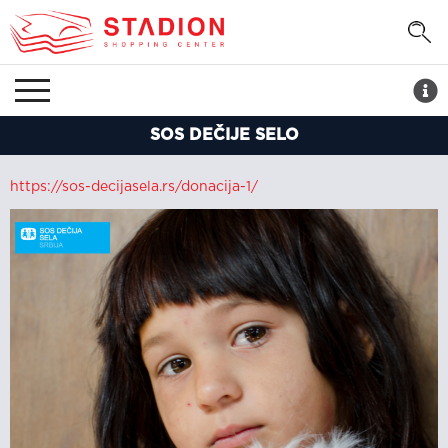
SOS DEČIJE SELO
https://sos-decijasela.rs/donacija-1/