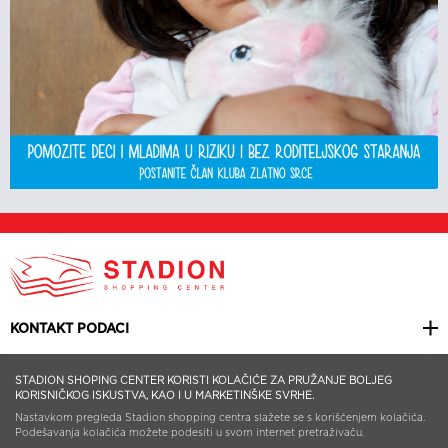
KONTAKT PODACI
KORISNI LINKOVI
STADION SHOPING CENTER KORISTI KOLAČIĆE ZA PRUŽANJE BOLJEG
KORISNIČKOG ISKUSTVA, KAO I U MARKETINŠKE SVRHE.
NEWSLETTER
Nastavkom pregleda Stadion shopping centra slažete se s korišćenjem kolačića.
Podešavanja kolačića možete podesiti u svom internet pretraživaču.