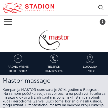
RADNO VREME
LOKACIJA
TELEFON
10:00 – 22:00h
NIVO 2
064/0222 226
Mastor massage
Kompanija MASTOR osnovana je 2014. godine u Beogradu.
Na samom početku svoje razvoj bazira na postavci fotelja za
masažu u okviru tržnih centara, benzinskih stanica, robnih
kuća i aerodroma. Zahvaljujući tome, korisnici naših usluga,
mogu uživati u fantastičnoj masaži na velikom broju lokacija