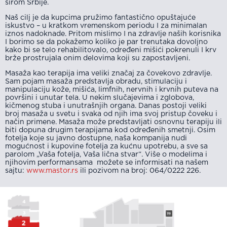
širom Srbije.
Naš cilj je da kupcima pružimo fantastično opuštajuće
iskustvo – u kratkom vremenskom periodu I za minimalan
iznos nadoknade. Pritom mislimo I na zdravlje naših korisnika
I borimo se da pokažemo koliko je par trenutaka dovoljno
kako bi se telo rehabilitovalo, određeni mišići pokrenuli I krv
brže prostrujala onim delovima koji su zapostavljeni.
Masaža kao terapija ima veliki značaj za čovekovo zdravlje.
Sam pojam masaža predstavlja obradu, stimulaciju i
manipulaciju kože, mišića, limfnih, nervnih i krvnih puteva na
površini i unutar tela. U nekim slučajevima i zglobova,
kičmenog stuba i unutrašnjih organa. Danas postoji veliki
broj masaža u svetu i svaka od njih ima svoj pristup čoveku i
način primene. Masaža može predstavljati osnovnu terapiju ili
biti dopuna drugim terapijama kod određenih smetnji. Osim
fotelja koje su javno dostupne, naša kompanija nudi
mogućnost i kupovine fotelja za kućnu upotrebu, a sve sa
parolom „Vaša fotelja, Vaša lična stvar“. Više o modelima i
njihovim performansama možete se informisati na našem
sajtu:
www.mastor.rs
ili pozivom na broj: 064/0222 226.