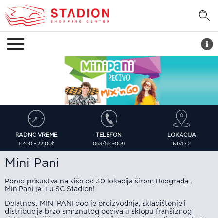
RADNO VREME
LOKACIJA
TELEFON
10:00 – 22:00h
NIVO 2
063/510-009
Mini Pani
Pored prisustva na više od 30 lokacija širom Beograda ,
MiniPani je i u SC Stadion!
Delatnost MINI PANI doo je proizvodnja, skladištenje i
distribucija brzo smrznutog peciva u sklopu franšiznog