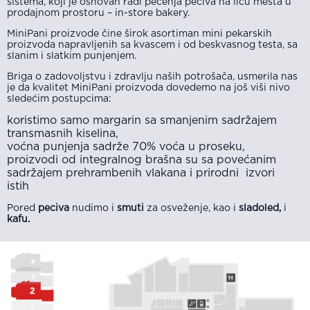
sistema, koji je osnovan radi pečenja peciva na licu mesta u
prodajnom prostoru – in-store bakery.
MiniPani proizvode čine širok asortiman mini pekarskih
proizvoda napravljenih sa kvascem i od beskvasnog testa, sa
slanim i slatkim punjenjem.
Briga o zadovoljstvu i zdravlju naših potrošača, usmerila nas
je da kvalitet MiniPani proizvoda dovedemo na još viši nivo
sledećim postupcima:
koristimo samo margarin sa smanjenim sadržajem
transmasnih kiselina,
voćna punjenja sadrže 70% voća u proseku,
proizvodi od integralnog brašna su sa povećanim
sadržajem prehrambenih vlakana i prirodni izvori
istih
Pored
peciva
nudimo i
smuti
za osveženje, kao i
sladoled,
i
kafu.