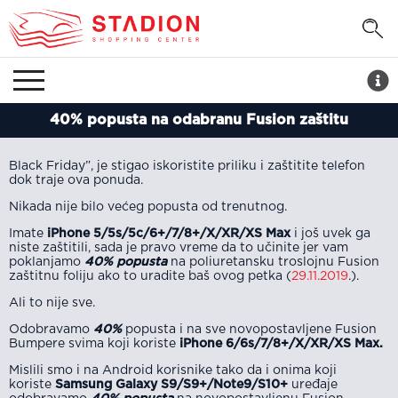
40% popusta na odabranu Fusion zaštitu
Black Friday”, je stigao iskoristite priliku i zaštitite telefon
dok traje ova ponuda.
Nikada nije bilo većeg popusta od trenutnog.
Imate
iPhone 5/5s/5c/6+/7/8+/X/XR/XS Max
i još uvek ga
niste zaštitili, sada je pravo vreme da to učinite jer vam
poklanjamo
40% popusta
na poliuretansku troslojnu Fusion
zaštitnu foliju ako to uradite baš ovog petka (
29.11.2019
.).
Ali to nije sve.
Odobravamo
40%
popusta i na sve novopostavljene Fusion
Bumpere svima koji koriste
iPhone 6/6s/7/8+/X/XR/XS Max.
Mislili smo i na Android korisnike tako da i onima koji
koriste
Samsung Galaxy S9/S9+/Note9/S10+
uređaje