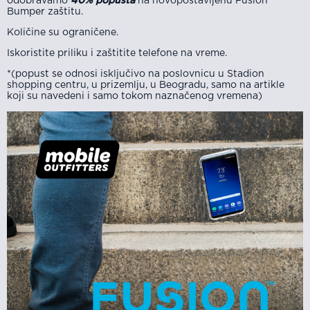
odobravamo
40% popusta
na novopostavljenu Fusion
Bumper zaštitu.
Količine su ograničene.
Iskoristite priliku i zaštitite telefone na vreme.
*(popust se odnosi isključivo na poslovnicu u Stadion
shopping centru, u prizemlju, u Beogradu, samo na artikle
koji su navedeni i samo tokom naznačenog vremena)