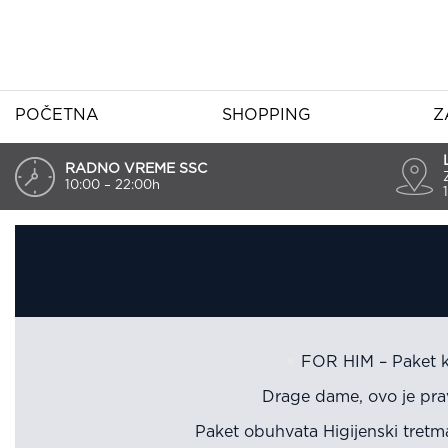
POČETNA
SHOPPING
Z
RADNO VREME SSC
10:00 – 22:00h
FOR HIM – Paket koj
Drage dame, ovo je prav
Paket obuhvata Higijenski tretma