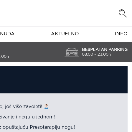
NUDA
AKTUELNO
INFO
BESPLATAN PARKING
08:00 – 23:00h
7:00h
, još više zavoleti!
živanje i negu u jednom!
uz opuštajuću Presoterapiju nogu!