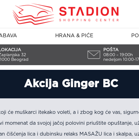
ABAVA
HRANA & PIĆE
PO
LOKACIJA
POŠTA
Zaplanjska 32
08:00 – 19:00h
11000 Beograd
nedeljom 10:00-1
Akcija Ginger BC
i će muškarci itekako voleti, a i zbog kog će vas, sigurno
i momenat da svojoj jačoj polovini priuštite opuštanje, u
n čišćenja lica i dubinsku relaks MASAŽU lica i skalpa, 