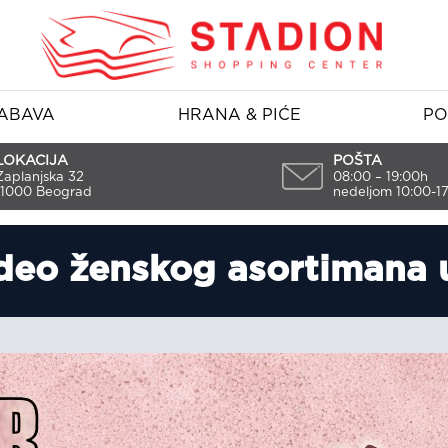
ABAVA
HRANA & PIĆE
PO
LOKACIJA
POŠTA
Zaplanjska 32
08:00 – 19:00h
11000 Beograd
nedeljom 10:00-1
 deo ženskog asortimana