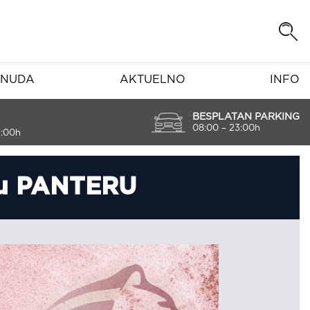
NUDA
AKTUELNO
INFO
BESPLATAN PARKING
08:00 – 23:00h
7:00h
 u PANTERU