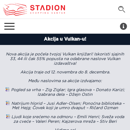
Akcija u Vulkan-u!
Nova akcija je počela tvojoj Vulkan knjižari! Iskoristi sjajnih
33, 44 ili čak 55% popusta na odabrane naslove Vulkan
izdavaštva!
Akcija traje od 12. novembra do 8. decembra.
Među naslovima sa akcije izdvajamo:
Pogled sa vrha – Zig Ziglar;
Igra glasova – Donato Karizi;
Izabrana dela – Džejn Ostin
Natrijum hlorid – Jusi Adler-Olsen;
Ponoćna biblioteka –
Met Hejg;
Čovek koji je umro dvaput – Ričard Ozman
Ljudi koje srećemo na odmoru – Emili Henri;
Sveža voda
za cveće – Valeri Peren;
Kajzerova mreža – Stiv Beri