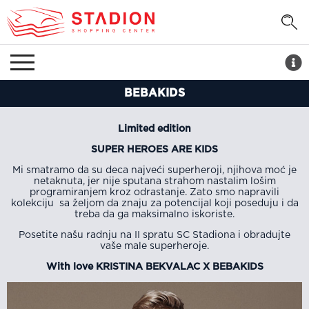
BEBAKIDS
Limited edition
SUPER HEROES ARE KIDS
Mi smatramo da su deca najveći superheroji, njihova moć je
netaknuta, jer nije sputana strahom nastalim lošim
programiranjem kroz odrastanje. Zato smo napravili
kolekciju sa željom da znaju za potencijal koji poseduju i da
treba da ga maksimalno iskoriste.
Posetite našu radnju na II spratu SC Stadiona i obradujte
vaše male superheroje.
With love KRISTINA BEKVALAC X BEBAKIDS