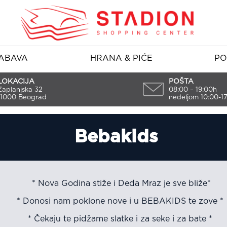
ABAVA
HRANA & PIĆE
PO
LOKACIJA
POŠTA
Zaplanjska 32
08:00 – 19:00h
11000 Beograd
nedeljom 10:00-1
Bebakids
* Nova Godina stiže i Deda Mraz je sve bliže*
* Donosi nam poklone nove i u BEBAKIDS te zove *
* Čekaju te pidžame slatke i za seke i za bate *