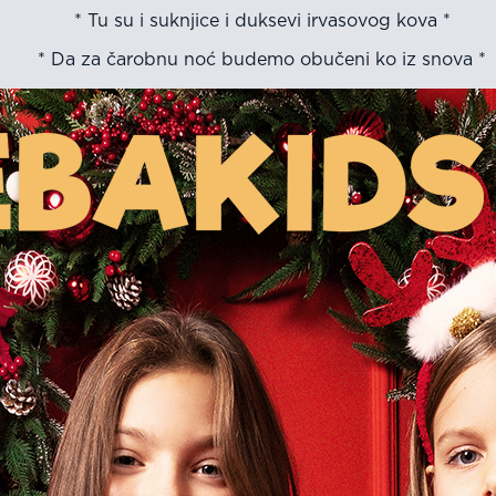
* Tu su i suknjice i duksevi irvasovog kova *
* Da za čarobnu noć budemo obučeni ko iz snova *