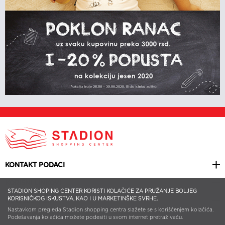
KONTAKT PODACI
KORISNI LINKOVI
STADION SHOPING CENTER KORISTI KOLAČIĆE ZA PRUŽANJE BOLJEG
KORISNIČKOG ISKUSTVA, KAO I U MARKETINŠKE SVRHE.
NEWSLETTER
Nastavkom pregleda Stadion shopping centra slažete se s korišćenjem kolačića.
Podešavanja kolačića možete podesiti u svom internet pretraživaču.