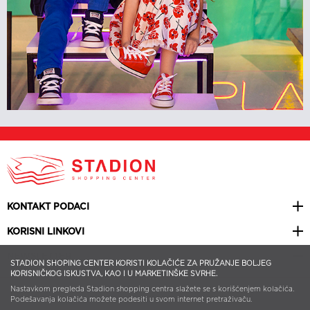
KONTAKT PODACI
KORISNI LINKOVI
NEWSLETTER
STADION SHOPING CENTER KORISTI KOLAČIĆE ZA PRUŽANJE BOLJEG
KORISNIČKOG ISKUSTVA, KAO I U MARKETINŠKE SVRHE.
Nastavkom pregleda Stadion shopping centra slažete se s korišćenjem kolačića.
© 2026 STADION SHOPPING CENTER | ALL RIGHTS RESERVED | WEB
DESIGN BY
SMART WEB
Podešavanja kolačića možete podesiti u svom internet pretraživaču.