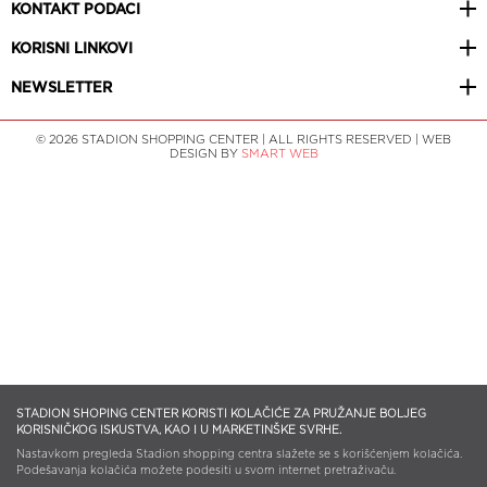
KONTAKT PODACI
KORISNI LINKOVI
NEWSLETTER
© 2026 STADION SHOPPING CENTER | ALL RIGHTS RESERVED | WEB
DESIGN BY
SMART WEB
STADION SHOPING CENTER KORISTI KOLAČIĆE ZA PRUŽANJE BOLJEG
KORISNIČKOG ISKUSTVA, KAO I U MARKETINŠKE SVRHE.
Nastavkom pregleda Stadion shopping centra slažete se s korišćenjem kolačića.
Podešavanja kolačića možete podesiti u svom internet pretraživaču.