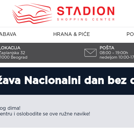
ABAVA
HRANA & PIĆE
PO
LOKACIJA
POŠTA
Zaplanjska 32
08:00 – 19:00h
11000 Beograd
nedeljom 10:00-1
žava Nacionalni dan bez
og dima!
ntru i oslobodite se ove ružne navike!