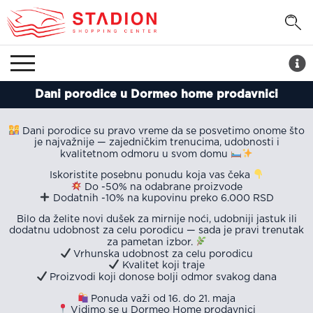
Dani porodice u Dormeo home prodavnici
Dani porodice su pravo vreme da se posvetimo onome što
je najvažnije — zajedničkim trenucima, udobnosti i
kvalitetnom odmoru u svom domu
Iskoristite posebnu ponudu koja vas čeka
Do -50% na odabrane proizvode
Dodatnih -10% na kupovinu preko 6.000 RSD
Bilo da želite novi dušek za mirnije noći, udobniji jastuk ili
dodatnu udobnost za celu porodicu — sada je pravi trenutak
za pametan izbor.
Vrhunska udobnost za celu porodicu
Kvalitet koji traje
Proizvodi koji donose bolji odmor svakog dana
Ponuda važi od 16. do 21. maja
Vidimo se u Dormeo Home prodavnici