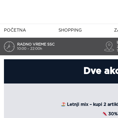
POČETNA
SHOPPING
Z
RADNO VREME SSC
10:00 – 22:00h
Dve akc
Letnji mix – kupi 2 artik
30% 