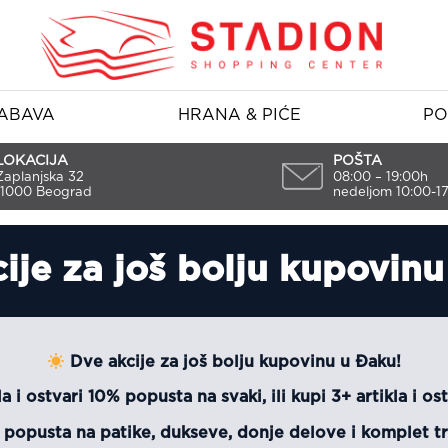
ABAVA
HRANA & PIĆE
PO
LOKACIJA
POŠTA
Zaplanjska 32
08:00 – 19:00h
11000 Beograd
nedeljom 10:00-1
ije za još bolju kupovinu
Dve akcije za još bolju kupovinu u Đaku!
la i ostvari 10% popusta na svaki, ili kupi 3+ artikla i o
popusta na patike, dukseve, donje delove i komplet tr