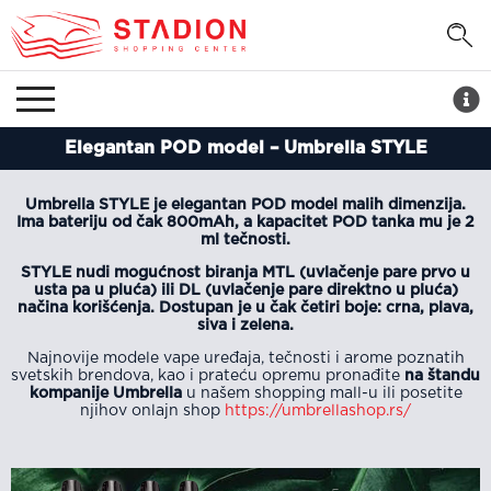
Elegantan POD model – Umbrella STYLE
Umbrella STYLE je elegantan POD model malih dimenzija.
Ima bateriju od čak 800mAh, a kapacitet POD tanka mu je 2
ml tečnosti.
STYLE nudi mogućnost biranja MTL (uvlačenje pare prvo u
usta pa u pluća) ili DL (uvlačenje pare direktno u pluća)
načina korišćenja. Dostupan je u čak četiri boje: crna, plava,
siva i zelena.
Najnovije modele vape uređaja, tečnosti i arome poznatih
svetskih brendova, kao i prateću opremu pronađite
na štandu
kompanije Umbrella
u našem shopping mall-u ili posetite
njihov onlajn shop
https://umbrellashop.rs/