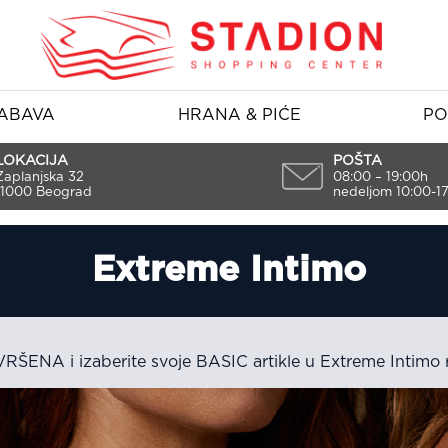
ABAVA
HRANA & PIĆE
PO
LOKACIJA
POŠTA
Zaplanjska 32
08:00 – 19:00h
11000 Beograd
nedeljom 10:00-1
Extreme Intimo
RŠENA i izaberite svoje BASIC artikle u Extreme Intimo