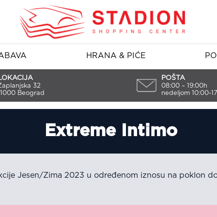
ABAVA
HRANA & PIĆE
PO
LOKACIJA
POŠTA
Zaplanjska 32
08:00 – 19:00h
11000 Beograd
nedeljom 10:00-1
Extreme Intimo
kcije Jesen/Zima 2023 u određenom iznosu na poklon dob