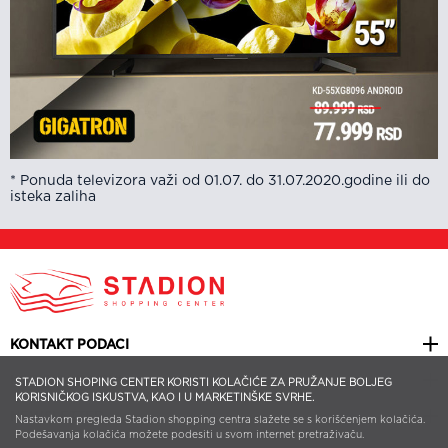
* Ponuda televizora važi od 01.07. do 31.07.2020.godine ili do
isteka zaliha
KONTAKT PODACI
KORISNI LINKOVI
STADION SHOPING CENTER KORISTI KOLAČIĆE ZA PRUŽANJE BOLJEG
KORISNIČKOG ISKUSTVA, KAO I U MARKETINŠKE SVRHE.
NEWSLETTER
Nastavkom pregleda Stadion shopping centra slažete se s korišćenjem kolačića.
Podešavanja kolačića možete podesiti u svom internet pretraživaču.