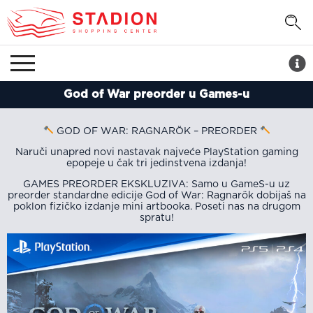
God of War preorder u Games-u
GOD OF WAR: RAGNARÖK – PREORDER
Naruči unapred novi nastavak najveće PlayStation gaming
epopeje u čak tri jedinstvena izdanja!
GAMES PREORDER EKSKLUZIVA: Samo u GameS-u uz
preorder standardne edicije God of War: Ragnarök dobijaš na
poklon fizičko izdanje mini artbooka. Poseti nas na drugom
spratu!