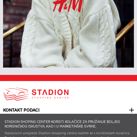
KONTAKT PODACI
KORISNI LINKOVI
STADION SHOPING CENTER KORISTI KOLAČIĆE ZA PRUŽANJE BOLJEG
KORISNIČKOG ISKUSTVA, KAO I U MARKETINŠKE SVRHE.
NEWSLETTER
Nastavkom pregleda Stadion shopping centra slažete se s korišćenjem kolačića.