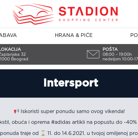
ABAVA
HRANA & PIĆE
PO
LOKACIJA
POŠTA
Zaplanjska 32
08:00 – 19:00h
11000 Beograd
nedeljom 10:00-1
Intersport
Iskoristi super ponudu samo ovog vikenda!
kstil, obuća i oprema #adidas artikli na popustu do -40
 ponuda traje od
11. do 14.6.2021. u tvojoj omiljenoj pro