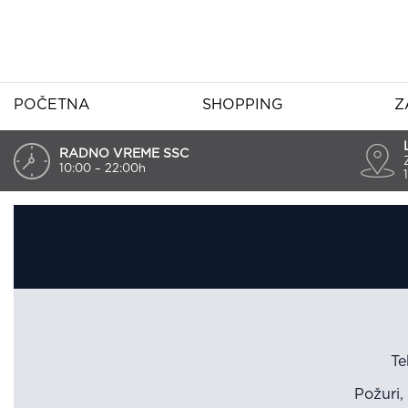
POČETNA
SHOPPING
Z
RADNO VREME SSC
10:00 – 22:00h
Te
Požuri,