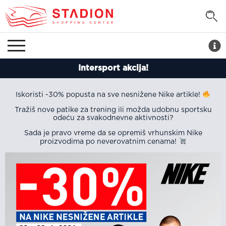
Intersport akcija!
Iskoristi -30% popusta na sve nesnižene Nike artikle!
Tražiš nove patike za trening ili možda udobnu sportsku
odeću za svakodnevne aktivnosti?
Sada je pravo vreme da se opremiš vrhunskim Nike
proizvodima po neverovatnim cenama!