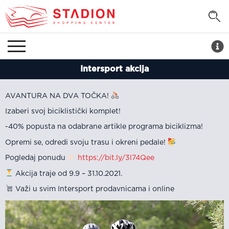
Intersport akcija
AVANTURA NA DVA TOČKA!
Izaberi svoj biciklistički komplet!
-40% popusta na odabrane artikle programa biciklizma!
Opremi se, odredi svoju trasu i okreni pedale!
Pogledaj ponudu
https://bit.ly/3l74Qee
Akcija traje od 9.9 – 31.10.2021.
Važi u svim Intersport prodavnicama i online