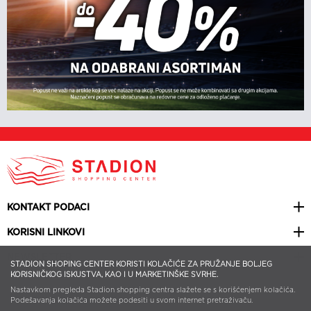
KONTAKT PODACI
KORISNI LINKOVI
NEWSLETTER
STADION SHOPING CENTER KORISTI KOLAČIĆE ZA PRUŽANJE BOLJEG
KORISNIČKOG ISKUSTVA, KAO I U MARKETINŠKE SVRHE.
Nastavkom pregleda Stadion shopping centra slažete se s korišćenjem kolačića.
© 2026 STADION SHOPPING CENTER | ALL RIGHTS RESERVED | WEB
DESIGN BY
SMART WEB
Podešavanja kolačića možete podesiti u svom internet pretraživaču.