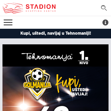
Kupi, uštedi, navijaj u Tehnomaniji!