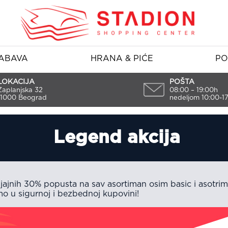
ABAVA
HRANA & PIĆE
PO
LOKACIJA
POŠTA
Zaplanjska 32
08:00 – 19:00h
11000 Beograd
nedeljom 10:00-1
Legend akcija
ajnih 30% popusta na sav asortiman osim basic i asotrim
o u sigurnoj i bezbednoj kupovini!