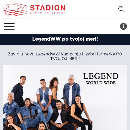
LegendWW po tvojoj meri!
Zaviri u novu LegendWW kampanju i izabri farmerke PO
TVOJOJ MERI!