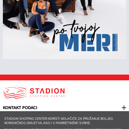
KONTAKT PODACI
KORISNI LINKOVI
STADION SHOPING CENTER KORISTI KOLAČIĆE ZA PRUŽANJE BOLJEG
KORISNIČKOG ISKUSTVA, KAO I U MARKETINŠKE SVRHE.
NEWSLETTER