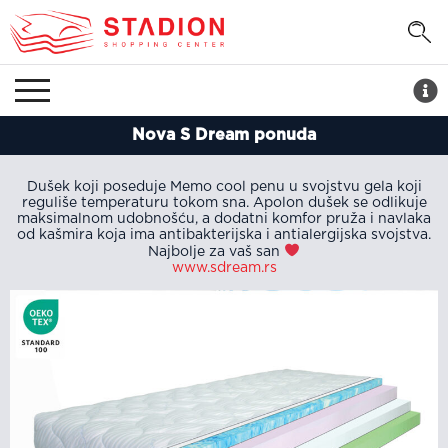
Nova S Dream ponuda
Dušek koji poseduje Memo cool penu u svojstvu gela koji
reguliše temperaturu tokom sna. Apolon dušek se odlikuje
maksimalnom udobnošću, a dodatni komfor pruža i navlaka
od kašmira koja ima antibakterijska i antialergijska svojstva.
Najbolje za vaš san
www.sdream.rs