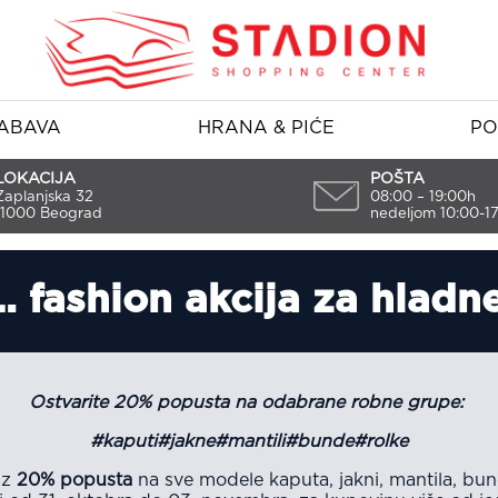
ABAVA
HRANA & PIĆE
PO
LOKACIJA
POŠTA
Zaplanjska 32
08:00 – 19:00h
11000 Beograd
nedeljom 10:00-1
. fashion akcija za hladn
Ostvarite 20% popusta na odabrane robne grupe:
#kaputi#jakne#mantili#bunde#rolke
uz
20% popusta
na sve modele kaputa, jakni, mantila, bundi