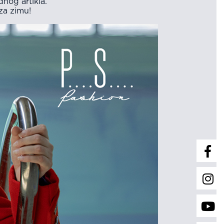
nog artikla.
za zimu!