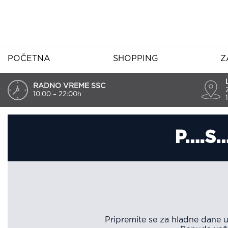
POČETNA
SHOPPING
Z
RADNO VREME SSC
10:00 – 22:00h
P….S…
Pripremite se za hladne dane 