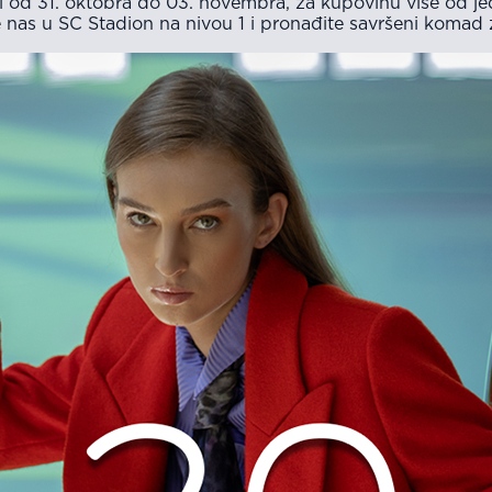
 od 31. oktobra do 03. novembra, za kupovinu više od jed
e nas u SC Stadion na nivou 1 i pronađite savršeni komad 