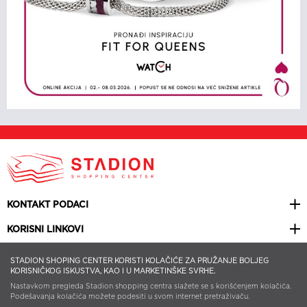
KONTAKT PODACI
KORISNI LINKOVI
NEWSLETTER
STADION SHOPING CENTER KORISTI KOLAČIĆE ZA PRUŽANJE BOLJEG
KORISNIČKOG ISKUSTVA, KAO I U MARKETINŠKE SVRHE.
Nastavkom pregleda Stadion shopping centra slažete se s korišćenjem kolačića.
© 2026 STADION SHOPPING CENTER | ALL RIGHTS RESERVED | WEB
DESIGN BY
SMART WEB
Podešavanja kolačića možete podesiti u svom internet pretraživaču.