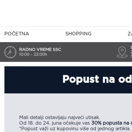
POČETNA
SHOPPING
Z
RADNO VREME SSC
10:00 – 22:00h
Popust na od
Mali detalji ostavljaju najveći utisak.
Od 18. do 24. juna očekuje vas
30% popusta na 
*Popust važi uz kupovinu više od jednog artikla.