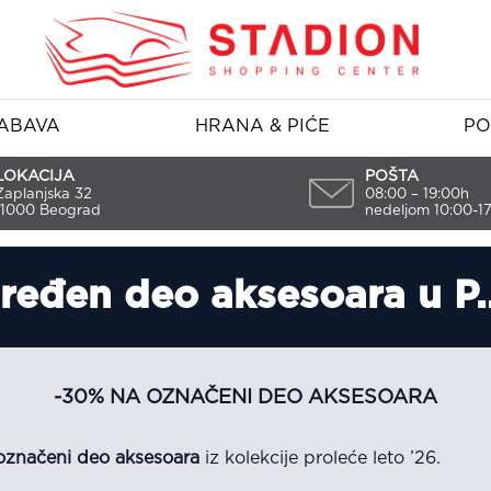
ABAVA
HRANA & PIĆE
PO
LOKACIJA
POŠTA
Zaplanjska 32
08:00 – 19:00h
11000 Beograd
nedeljom 10:00-1
ređen deo aksesoara u P
-30% NA OZNAČENI DEO AKSESOARA
označeni deo aksesoara
iz kolekcije proleće leto ’26.