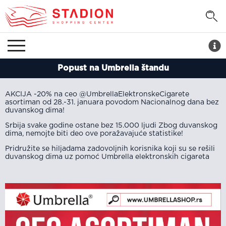
Popust na Umbrella štandu
AKCIJA -20% na ceo @UmbrellaElektronskeCigarete
asortiman od 28.-31. januara povodom Nacionalnog dana bez
duvanskog dima!
Srbija svake godine ostane bez 15.000 ljudi Zbog duvanskog
dima, nemojte biti deo ove poražavajuće statistike!
Pridružite se hiljadama zadovoljnih korisnika koji su se rešili
duvanskog dima uz pomoć Umbrella elektronskih cigareta