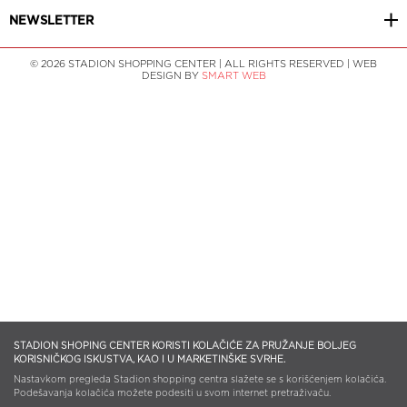
NEWSLETTER
© 2026 STADION SHOPPING CENTER | ALL RIGHTS RESERVED | WEB
DESIGN BY
SMART WEB
STADION SHOPING CENTER KORISTI KOLAČIĆE ZA PRUŽANJE BOLJEG
KORISNIČKOG ISKUSTVA, KAO I U MARKETINŠKE SVRHE.
Nastavkom pregleda Stadion shopping centra slažete se s korišćenjem kolačića.
Podešavanja kolačića možete podesiti u svom internet pretraživaču.