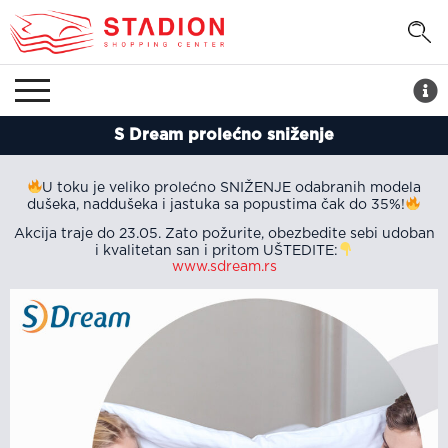
S Dream prolećno sniženje
U toku je veliko prolećno SNIŽENJE odabranih modela
dušeka, naddušeka i jastuka sa popustima čak do 35%!
Akcija traje do 23.05. Zato požurite, obezbedite sebi udoban
i kvalitetan san i pritom UŠTEDITE:
www.sdream.rs