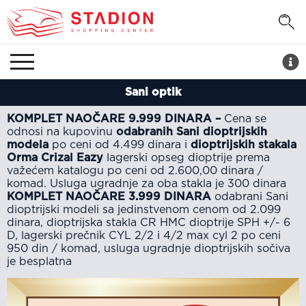
Sani optik
KOMPLET NAOČARE 9.999 DINARA –
Cena se
odnosi na kupovinu
odabranih Sani dioptrijskih
modela
po ceni od 4.499 dinara i
dioptrijskih stakala
Orma Crizal Eazy
lagerski opseg dioptrije prema
važećem katalogu po ceni od 2.600,00 dinara /
komad. Usluga ugradnje za oba stakla je 300 dinara
KOMPLET NAOČARE 3.999 DINARA
odabrani Sani
dioptrijski modeli sa jedinstvenom cenom od 2.099
dinara, dioptrijska stakla CR HMC dioptrije SPH +/- 6
D, lagerski prečnik CYL 2/2 i 4/2 max cyl 2 po ceni
950 din / komad, usluga ugradnje dioptrijskih sočiva
je besplatna