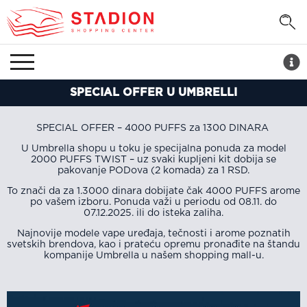
SPECIAL OFFER U UMBRELLI
SPECIAL OFFER – 4000 PUFFS za 1300 DINARA
U Umbrella shopu u toku je specijalna ponuda za model
2000 PUFFS TWIST – uz svaki kupljeni kit dobija se
pakovanje PODova (2 komada) za 1 RSD.
To znači da za 1.3000 dinara dobijate čak 4000 PUFFS arome
po vašem izboru. Ponuda važi u periodu od 08.11. do
07.12.2025. ili do isteka zaliha.
Najnovije modele vape uređaja, tečnosti i arome poznatih
svetskih brendova, kao i prateću opremu pronađite na štandu
kompanije Umbrella u našem shopping mall-u.