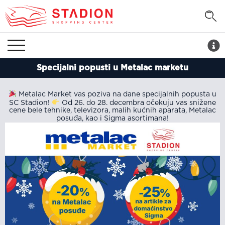
Specijalni popusti u Metalac marketu
Metalac Market vas poziva na dane specijalnih popusta u
SC Stadion!
Od 26. do 28. decembra
očekuju vas snižene
cene bele tehnike, televizora, malih kućnih aparata, Metalac
posuđa, kao i Sigma asortimana!