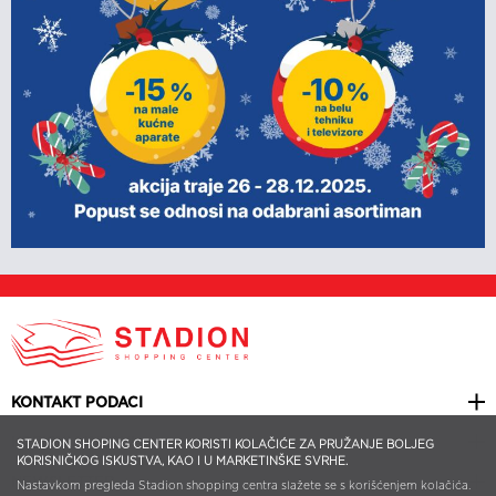
KONTAKT PODACI
KORISNI LINKOVI
STADION SHOPING CENTER KORISTI KOLAČIĆE ZA PRUŽANJE BOLJEG
KORISNIČKOG ISKUSTVA, KAO I U MARKETINŠKE SVRHE.
NEWSLETTER
Nastavkom pregleda Stadion shopping centra slažete se s korišćenjem kolačića.