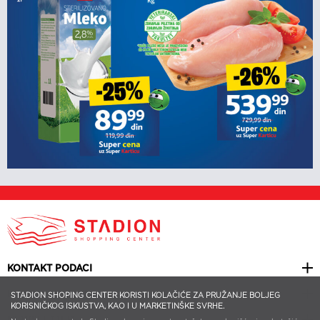
KONTAKT PODACI
KORISNI LINKOVI
STADION SHOPING CENTER KORISTI KOLAČIĆE ZA PRUŽANJE BOLJEG
KORISNIČKOG ISKUSTVA, KAO I U MARKETINŠKE SVRHE.