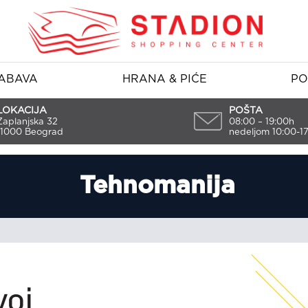
ABAVA
HRANA & PIĆE
PO
LOKACIJA
POŠTA
Zaplanjska 32
08:00 – 19:00h
11000 Beograd
nedeljom 10:00-1
Tehnomanija