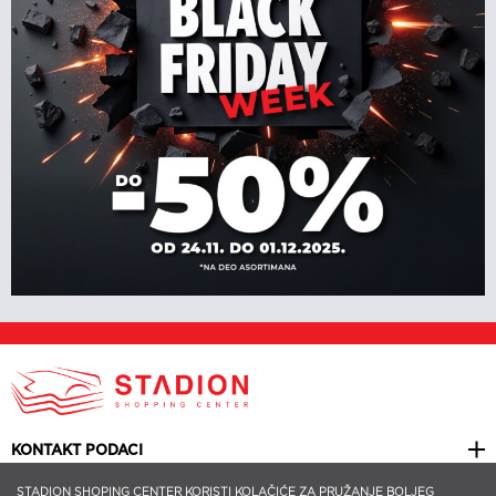
KONTAKT PODACI
KORISNI LINKOVI
STADION SHOPING CENTER KORISTI KOLAČIĆE ZA PRUŽANJE BOLJEG