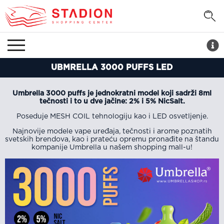
UBMRELLA 3000 PUFFS LED
Umbrella 3000 puffs je jednokratni model koji sadrži 8ml
tečnosti i to u dve jačine: 2% i 5% NicSalt.
Poseduje MESH COIL tehnologiju kao i LED osvetljenje.
Najnovije modele vape uređaja, tečnosti i arome poznatih
svetskih brendova, kao i prateću opremu pronađite na štandu
kompanije Umbrella u našem shopping mall-u!