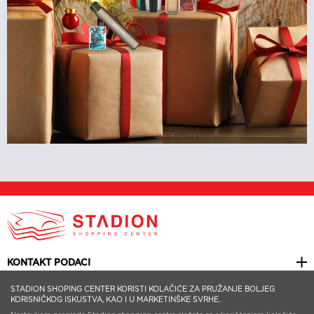
KONTAKT PODACI
KORISNI LINKOVI
STADION SHOPING CENTER KORISTI KOLAČIĆE ZA PRUŽANJE BOLJEG
KORISNIČKOG ISKUSTVA, KAO I U MARKETINŠKE SVRHE.
NEWSLETTER