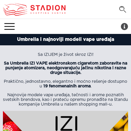
Umbrella i najnoviji modeli vape uređaja
Sa IZIJEM je život skroz IZI!
Sa Umbrella IZI VAPE elektronskom cigaretom zaboravite na
punjenje atomizera, neodgovarajuću jačinu nikotina i razne
druge situacije.
Praktično, jednostavno, elegantno i moćno rešenje dostupno
u
19 fenomenalnih aroma
.
Najnovije modele vape uređaja, tečnosti i arome poznatih
svetskih brendova, kao i prateću opremu pronađite na štandu
kompanije Umbrella u našem shopping mall-u.