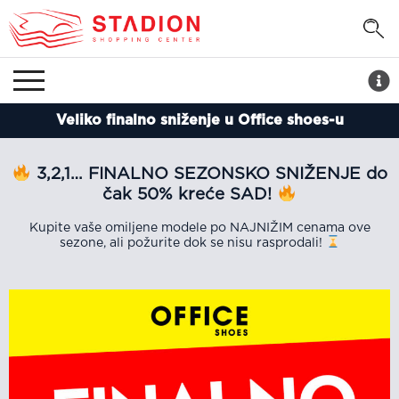
Veliko finalno sniženje u Office shoes-u
3,2,1… FINALNO SEZONSKO SNIŽENJE do
čak 50% kreće SAD!
Kupite vaše omiljene modele po NAJNIŽIM cenama ove
sezone, ali požurite dok se nisu rasprodali!