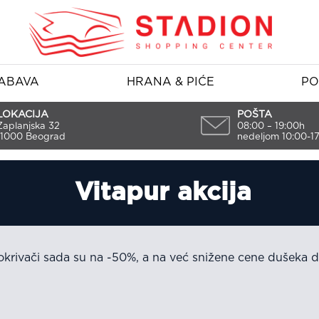
ABAVA
HRANA & PIĆE
PO
LOKACIJA
POŠTA
Zaplanjska 32
08:00 – 19:00h
11000 Beograd
nedeljom 10:00-1
Vitapur akcija
 pokrivači sada su na -50%, a na već snižene cene dušek