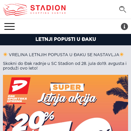
LETNJI POPUSTI U ĐAKU
VRELINA LETNJIH POPUSTA U ĐAKU SE NASTAVLJA
Skokni do Đak radnje u SC Stadion od 28. jula do19. avgusta i
produži ovo leto!