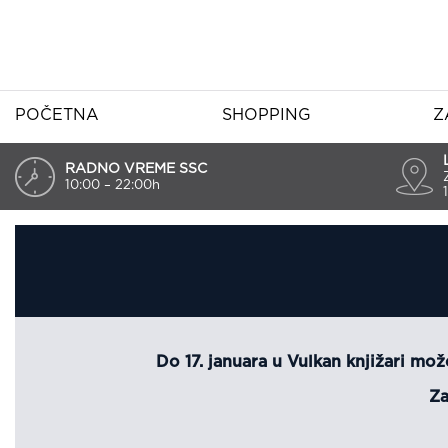
POČETNA
SHOPPING
Z
RADNO VREME SSC
10:00 – 22:00h
Do 17. januara u Vulkan knjižari može
Za