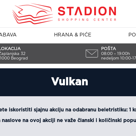
ABAVA
HRANA & PIĆE
PO
LOKACIJA
POŠTA
Zaplanjska 32
08:00 – 19:00h
11000 Beograd
nedeljom 10:00-1
Vulkan
te iskoristiti sjajnu akciju na odabranu beletristiku: 1 
 naslove na ovoj akciji ne važe članski i količinski popu