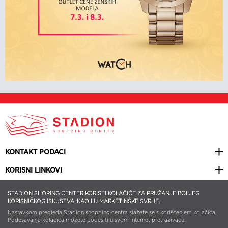
KONTAKT PODACI
KORISNI LINKOVI
NEWSLETTER
STADION SHOPING CENTER KORISTI KOLAČIĆE ZA PRUŽANJE BOLJEG
KORISNIČKOG ISKUSTVA, KAO I U MARKETINŠKE SVRHE.
Nastavkom pregleda Stadion shopping centra slažete se s korišćenjem kolačića.
© 2026 STADION SHOPPING CENTER | ALL RIGHTS RESERVED | WEB
DESIGN BY
SMART WEB
Podešavanja kolačića možete podesiti u svom internet pretraživaču.