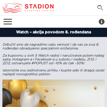
Watch – akcija povodom 8. rođendana
Odlučili smo da nagradimo vašu vernost i da vas za svoj 8.
rođendan obradujemo specijalnim sniženjima.
Za kupovinu u svih 5 Watch radnji i naručivanje putem našeg
sajta, Instagram-a i Facebook-a u subotu i nedelju, 21.12. i
22.12, ostvarujete #POPUST od -10% do čak -30%!
Iskoristite ovu jedinstvenu priliku i kupite sebi ili dragoj osobi
najlepši novogodišnji poklon.